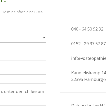
Ich biete Ihnen Termi
Sie mir einfach eine E-Mail.
von
Montag bis Freit
040 - 64 50 92 92
0152 - 29 37 57 87
info@osteopathi
Kaudiekskamp 1
22395 Hamburg-B
, unter der ich Sie am
Datenschutzerkl