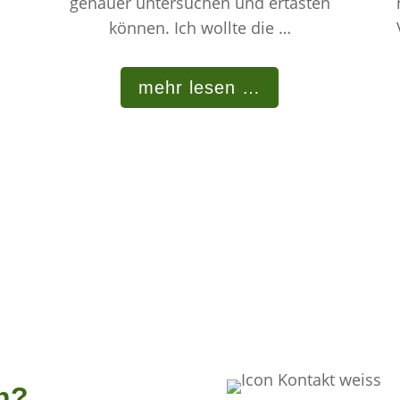
genauer untersuchen und ertasten
können. Ich wollte die …
mehr lesen …
en?