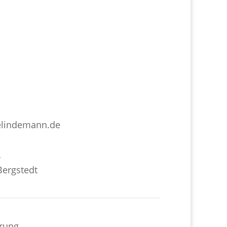
ne nach Vereinbarung
ag
zwischen
9 und 19 Uhr
an.
elindemann.de
4
ergstedt
ärung